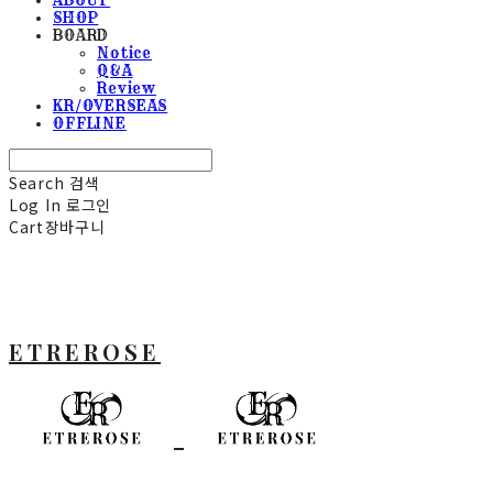
SHOP
BOARD
Notice
Q&A
Review
KR/OVERSEAS
OFFLINE
Search
검색
Log In
로그인
Cart
장바구니
ETREROSE