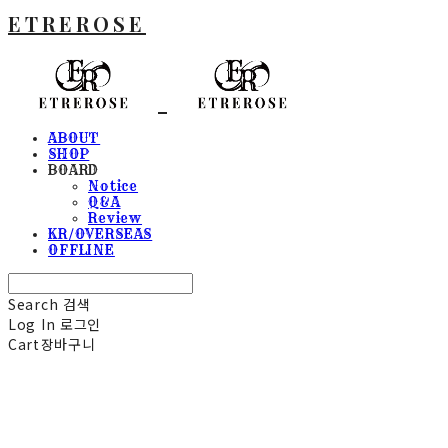
ETREROSE
ABOUT
SHOP
BOARD
Notice
Q&A
Review
KR/OVERSEAS
OFFLINE
Search
검색
Log In
로그인
Cart
장바구니